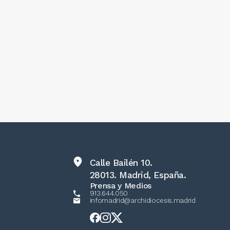
Calle Bailén 10.
28013. Madrid, España.
Prensa y Medios
913.644.050
infomadrid@archidiocesis.madrid